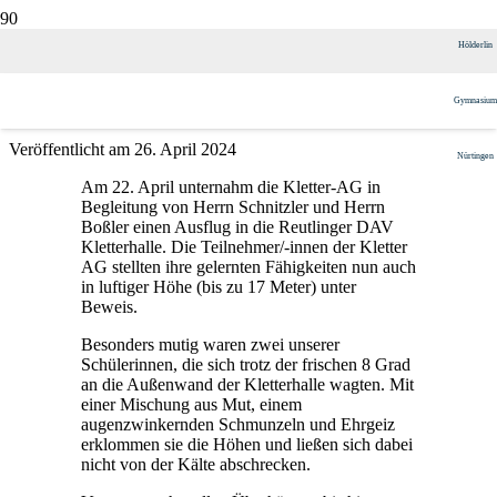
Ausflug der Kletter-AG nach
Hölderlin
Reutlingen
Gymnasium
Veröffentlicht am
26. April 2024
Nürtingen
Am 22. April unternahm die Kletter-AG in
Begleitung von Herrn Schnitzler und Herrn
Boßler einen Ausflug in die Reutlinger DAV
Kletterhalle. Die Teilnehmer/-innen der Kletter
AG stellten ihre gelernten Fähigkeiten nun auch
in luftiger Höhe (bis zu 17 Meter) unter
Beweis.
Besonders mutig waren zwei unserer
Schülerinnen, die sich trotz der frischen 8 Grad
an die Außenwand der Kletterhalle wagten. Mit
einer Mischung aus Mut, einem
augenzwinkernden Schmunzeln und Ehrgeiz
erklommen sie die Höhen und ließen sich dabei
nicht von der Kälte abschrecken.