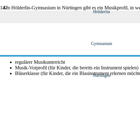
Am Hölderlin-Gymnasium in Nürtingen gibt es ein Musikprofil, in we
Hölderlin
Musik haben, vielfältig gefördert werden. Dabei legen wir besonderen
Ablauf erster Schultag 2026/27
Musik in der Oberstufe
Musik fördert die künstlerische Seite und die Kreativität Ihres Kinde
aber auch die sozialen Kompetenzen und die Teamfähigkeit – Musik 
gegeneinander machen. Durch die Teilnahme an unseren musikalisch
diese Kompetenzen verstärkt.
Gymnasium
In der Unterstufe kann zwischen drei Arten von Musikunterricht gew
regulärer Musikunterricht
Musik-Vorprofil (für Kinder, die bereits ein Instrument spielen)
Bläserklasse (für Kinder, die ein Blasinstrument erlernen möcht
Nürtingen