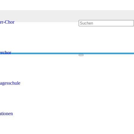
8er-Chor
rchor
agesschule
ationen