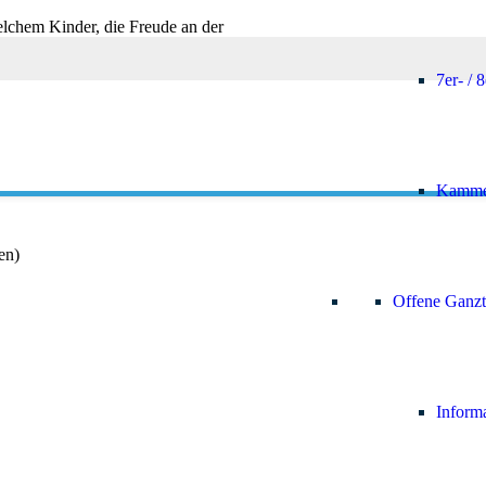
lchem Kinder, die Freude an der
 Wert auf die Musizierpraxis.
7er- / 
s. Singen und Musizieren verstärken
kann man nur miteinander und nicht
en Arbeitsgemeinschaften werden
ählt werden:
Kamme
en)
Offene Ganzt
Inform