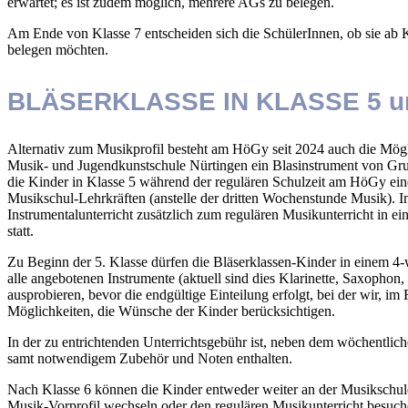
erwartet; es ist zudem möglich, mehrere AGs zu belegen.
Am Ende von Klasse 7 entscheiden sich die SchülerInnen, ob sie ab 
belegen möchten.
BLÄSERKLASSE IN KLASSE 5 u
Alternativ zum Musikprofil besteht am HöGy seit 2024 auch die Mögli
Musik- und Jugendkunstschule Nürtingen ein Blasinstrument von Grun
die Kinder in Klasse 5 während der regulären Schulzeit am HöGy ein
Musikschul-Lehrkräften (anstelle der dritten Wochenstunde Musik). In
Instrumentalunterricht zusätzlich zum regulären Musikunterricht in ei
statt.
Zu Beginn der 5. Klasse dürfen die Bläserklassen-Kinder in einem 4
alle angebotenen Instrumente (aktuell sind dies Klarinette, Saxophon
ausprobieren, bevor die endgültige Einteilung erfolgt, bei der wir, i
Möglichkeiten, die Wünsche der Kinder berücksichtigen.
In der zu entrichtenden Unterrichtsgebühr ist, neben dem wöchentlich
samt notwendigem Zubehör und Noten enthalten.
Nach Klasse 6 können die Kinder entweder weiter an der Musikschul
Musik-Vorprofil wechseln oder den regulären Musikunterricht besuch