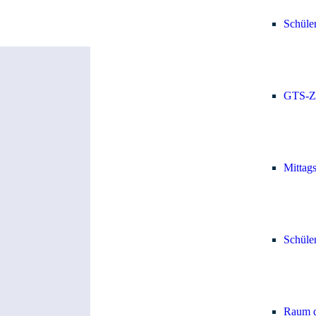
Schüle
GTS-Z
Mittag
Schüle
Raum d