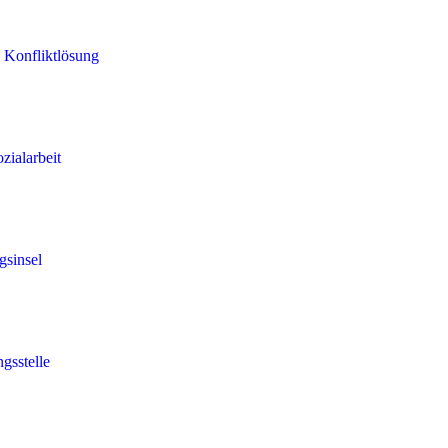
 Konfliktlösung
zialarbeit
gsinsel
gsstelle