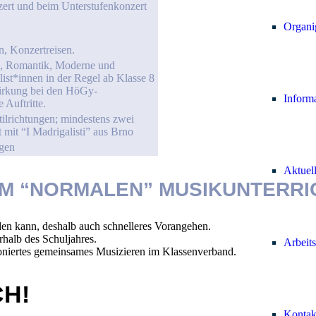
zert und beim Unterstufenkonzert
Organi
n, Konzertreisen.
k, Romantik, Moderne und
list*innen in der Regel ab Klasse 8
irkung bei den HöGy-
Inform
 Auftritte.
ilrichtungen; mindestens zwei
 mit “I Madrigalisti” aus Brno
ngen
Aktuel
UM “NORMALEN” MUSIKUNTERRI
den kann, deshalb auch schnelleres Vorangehen.
halb des Schuljahres.
Arbeits
tioniertes gemeinsames Musizieren im Klassenverband.
CH!
Kontak