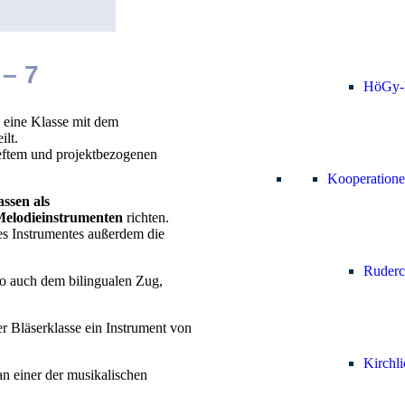
– 7
HöGy-
n eine Klasse mit dem
ilt.
ieftem und projektbezogenen
Kooperation
assen als
elodieinstrumenten
richten.
es Instrumentes außerdem die
Ruderc
so auch dem bilingualen Zug,
er Bläserklasse ein Instrument von
Kirchl
n einer der musikalischen