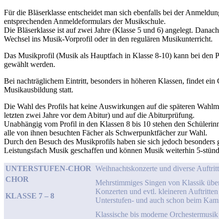
Für die Bläserklasse entscheidet man sich ebenfalls bei der Anmeldu
entsprechenden Anmeldeformulars der Musikschule.
Die Bläserklasse ist auf zwei Jahre (Klasse 5 und 6) angelegt. Danach
Wechsel ins Musik-Vorprofil oder in den regulären Musikunterricht.
Das Musikprofil (Musik als Hauptfach in Klasse 8-10) kann bei den 
gewählt werden.
Bei nachträglichem Eintritt, besonders in höheren Klassen, findet ein
Musikausbildung statt.
Die Wahl des Profils hat keine Auswirkungen auf die späteren Wahlmö
letzten zwei Jahre vor dem Abitur) und auf die Abiturprüfung.
Unabhängig vom Profil in den Klassen 8 bis 10 stehen den Schülerinn
alle von ihnen besuchten Fächer als Schwerpunktfächer zur Wahl.
Durch den Besuch des Musikprofils haben sie sich jedoch besonders 
Leistungsfach Musik geschaffen und können Musik weiterhin 5-stündi
UNTERSTUFEN-CHOR
Weihnachtskonzerte und diverse Auftritt
CHOR
Mehrstimmiges Singen von Klassik über
Konzerten und evtl. kleineren Auftritte
KLASSE 7 – 8
Unterstufen- und auch schon beim Ka
Klassische bis moderne Orchestermusik 