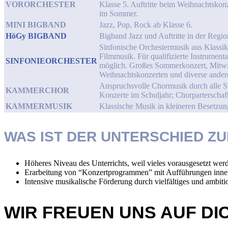
VORORCHESTER
Klasse 5. Auftritte beim Weihnachtskon
im Sommer.
MINI BIGBAND
Jazz, Pop, Rock ab Klasse 6.
HöGy BIGBAND
Bigband Jazz und Auftritte in der Regio
Sinfonische Orchestermusik aus Klassi
Filmmusik. Für qualifizierte Instrumenta
SINFONIEORCHESTER
möglich. Großes Sommerkonzert, Mitw
Weihnachtskonzerten und diverse andere
Anspruchsvolle Chormusik durch alle St
KAMMERCHOR
Konzerte im Schuljahr; Chorparterschaft
KAMMERMUSIK
Klassische Musik in kleineren Besetzu
WAS IST DER UNTERSCHIED Z
Höheres Niveau des Unterrichts, weil vieles vorausgesetzt wer
Erarbeitung von “Konzertprogrammen” mit Aufführungen inner
Intensive musikalische Förderung durch vielfältiges und ambi
WIR FREUEN UNS AUF DI