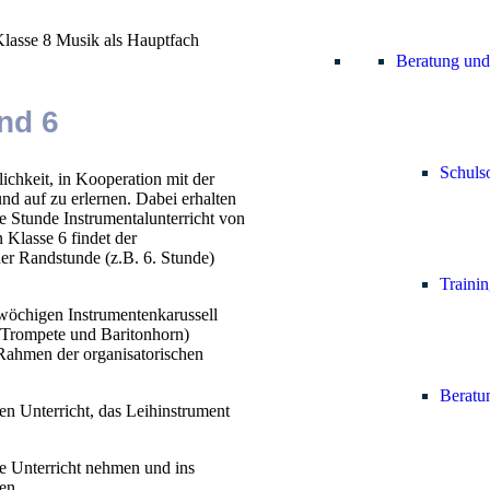
Klasse 8 Musik als Hauptfach
Beratung und
nd 6
Schulso
chkeit, in Kooperation mit der
d auf zu erlernen. Dabei erhalten
e Stunde Instrumentalunterricht von
 Klasse 6 findet der
ner Randstunde (z.B. 6. Stunde)
Trainin
-wöchigen Instrumentenkarussell
, Trompete und Baritonhorn)
m Rahmen der organisatorischen
Beratun
en Unterricht, das Leihinstrument
e Unterricht nehmen und ins
en.