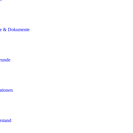
ne & Dokumente
reunde
ationen
rstand