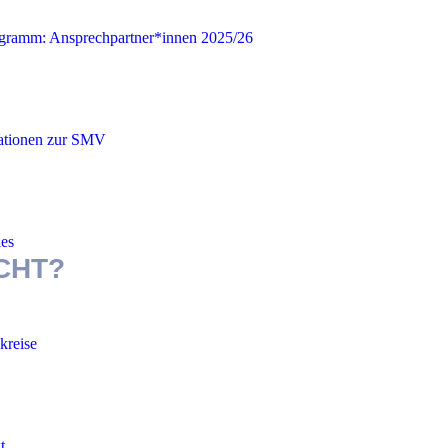
gramm: Ansprechpartner*innen 2025/26
ationen zur SMV
les
CHT?
kreise
t