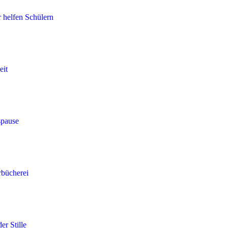
r helfen Schülern
eit
spause
rbücherei
er Stille