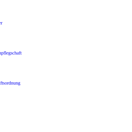
er
npflegschaft
ftsordnung