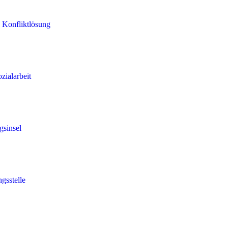
 Konfliktlösung
zialarbeit
gsinsel
gsstelle