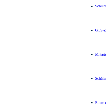
Schüle
GTS-Z
Mittag
Schüle
Raum d