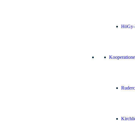
HöGy-
Kooperation
Ruderc
Kirchl