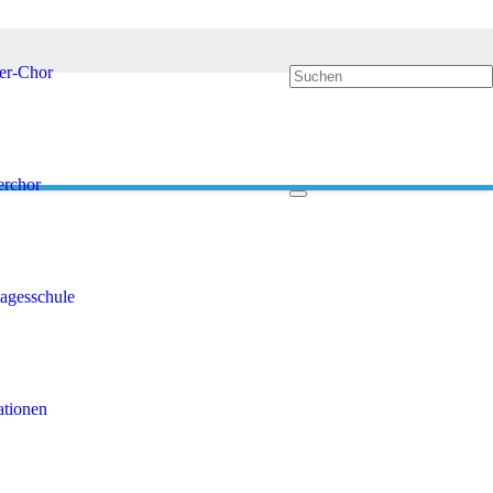
8er-Chor
rchor
agesschule
ationen