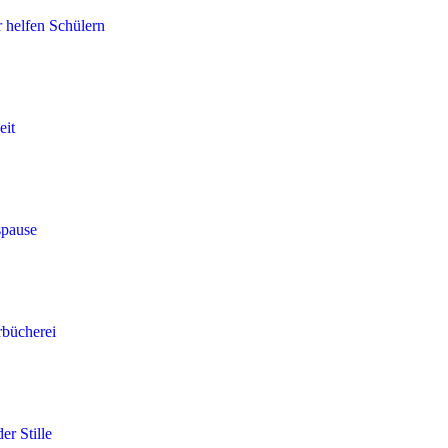
r helfen Schülern
eit
spause
rbücherei
er Stille