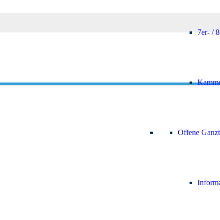
he am HöGy
7er- / 
Kamme
Offene Ganzt
Inform