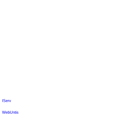
IServ
WebUntis