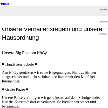
Start
Das HöGy
Hölderlin
Regeln
Unsere Verhaltensregeln und unsere Hausordnung
Gymnasium
Unsere Verhaltensregeln und unsere
Nürtingen
Hausordnung
Unsere Big Five am HöGy
■
Handyfreie Schule
■
Am HöGy genießen wir echte Begegnungen. Handys
bleiben
ausgeschaltet und nicht sichtbar – so haben
wir den Kopf frei
füreinander.
■
Große Pause
■
Unsere Pause verbringen wir gemeinsam auf dem
Schulgelände.
Nur die Kursstufe darf es verlassen. So bleiben wir sicher und
beieinander.