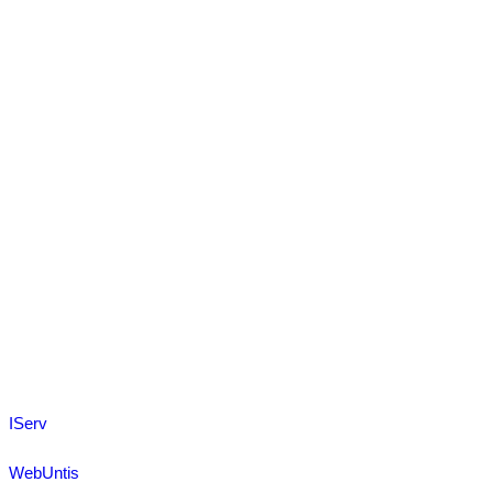
IServ
WebUntis