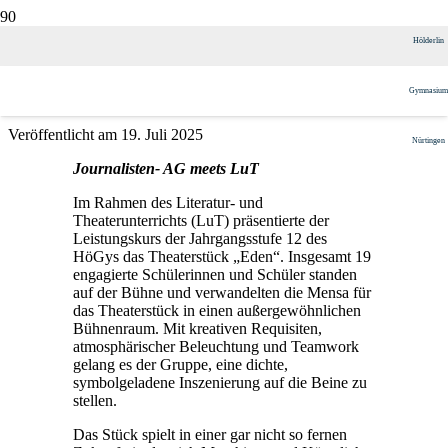
Bericht der Journalisten-AG zur
Hölderlin
LuT-Aufführung
Gymnasium
Veröffentlicht am
19. Juli 2025
Nürtingen
Journalisten- AG meets LuT
Im Rahmen des Literatur- und
Theaterunterrichts (LuT) präsentierte der
Leistungskurs der Jahrgangsstufe 12 des
HöGys das Theaterstück „Eden“. Insgesamt 19
engagierte Schülerinnen und Schüler standen
auf der Bühne und verwandelten die Mensa für
das Theaterstück in einen außergewöhnlichen
Bühnenraum. Mit kreativen Requisiten,
atmosphärischer Beleuchtung und Teamwork
gelang es der Gruppe, eine dichte,
symbolgeladene Inszenierung auf die Beine zu
stellen.
Das Stück spielt in einer gar nicht so fernen