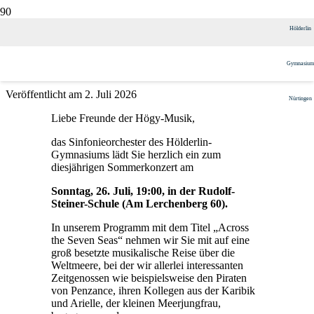
Einladung zum Sommerkonzert
Hölderlin
2026
Gymnasium
Veröffentlicht am
2. Juli 2026
Nürtingen
Liebe Freunde der Högy-Musik,
das Sinfonieorchester des Hölderlin-
Gymnasiums lädt Sie herzlich ein zum
diesjährigen Sommerkonzert am
Sonntag, 26. Juli, 19:00, in der Rudolf-
Steiner-Schule (Am Lerchenberg 60).
In unserem Programm mit dem Titel „Across
the Seven Seas“ nehmen wir Sie mit auf eine
groß besetzte musikalische Reise über die
Weltmeere, bei der wir allerlei interessanten
Zeitgenossen wie beispielsweise den Piraten
von Penzance, ihren Kollegen aus der Karibik
und Arielle, der kleinen Meerjungfrau,