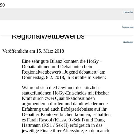
Farah und Dang debattieren sich
Hölderlin
ins Finale des
Gymnasium
Regionalwettbewerbs
Nürtingen
Veröffentlicht am
15. März 2018
Eine sehr gute Bilanz konnten die HöGy –
Debattantinnen und Debattanten beim
Regionalwettbewerb „Jugend debattiert“ am
Donnerstag, 8.2. 2018, in Kirchheim ziehen:
Während sich die Gewinner des kürzlich
stattgefundenen HöGy-Entscheids mit frischer
Kraft durch zwei Qualifikationsrunden
argumentieren durften und damit wieder neue
Erfahrung und auch Erfolgserlebnisse auf ihr
Debattier-Konto verbuchen konnten, schafften
es Farah Rasool (Klasse 9 /Sek I) und Dang
Hartmann (KS1 / Sek II) erfolgreich in das
jeweilige Finale ihrer Altersstufe, zu dem auch