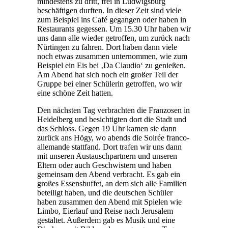
mindestens zu dritt, frei in Ludwigsburg
beschäftigen durften. In dieser Zeit sind viele
zum Beispiel ins Café gegangen oder haben in
Restaurants gegessen. Um 15.30 Uhr haben wir
uns dann alle wieder getroffen, um zurück nach
Nürtingen zu fahren. Dort haben dann viele
noch etwas zusammen unternommen, wie zum
Beispiel ein Eis bei ‚Da Claudio‘ zu genießen.
Am Abend hat sich noch ein großer Teil der
Gruppe bei einer Schülerin getroffen, wo wir
eine schöne Zeit hatten.
Den nächsten Tag verbrachten die Franzosen in
Heidelberg und besichtigten dort die Stadt und
das Schloss. Gegen 19 Uhr kamen sie dann
zurück ans Högy, wo abends die Soirée franco-
allemande stattfand. Dort trafen wir uns dann
mit unseren Austauschpartnern und unseren
Eltern oder auch Geschwistern und haben
gemeinsam den Abend verbracht. Es gab ein
großes Essensbuffet, an dem sich alle Familien
beteiligt haben, und die deutschen Schüler
haben zusammen den Abend mit Spielen wie
Limbo, Eierlauf und Reise nach Jerusalem
gestaltet. Außerdem gab es Musik und eine