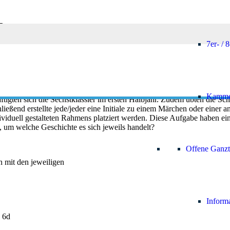
n
7er- / 
e Menschen auf der Welt von links nach rechts? Wie unterscheiden sich 
és sein,
wie
das Türschild geschrieben ist?
Kamme
tigten sich die Sechstklässler im ersten Halbjahr. Zudem übten die S
ließend erstellte jede/jeder eine Initiale zu einem Märchen oder einer 
dividuell gestalteten Rahmens platziert werden. Diese Aufgabe haben ein
, um welche Geschichte es sich jeweils handelt?
Offene Ganzt
n mit den jeweiligen
Inform
 6d