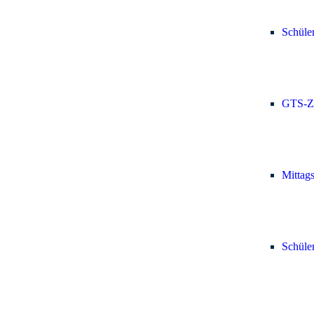
Schüle
GTS-Z
Mittag
Schüle