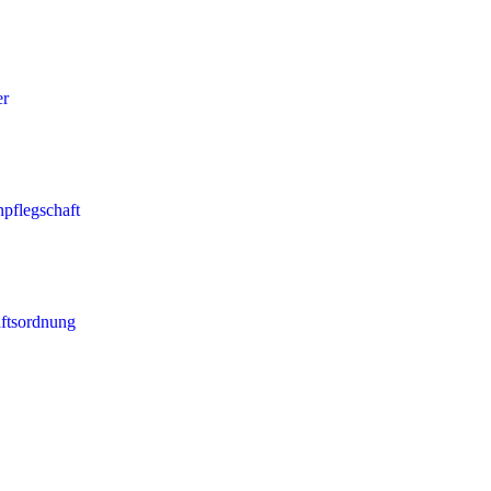
er
npflegschaft
ftsordnung