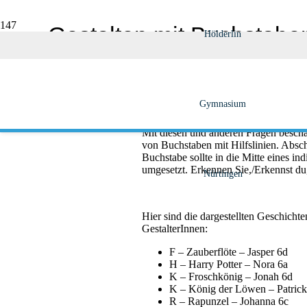
Gestalten mit Buchstabe
Hölderlin
Veröffentlicht am
28. November 2024
Wie ist Schrift entstanden? Lesen all
Gymnasium
entscheidend für den Erfolg eines Caf
Mit diesen und anderen Fragen beschäf
von Buchstaben mit Hilfslinien. Absch
Buchstabe sollte in die Mitte eines in
umgesetzt. Erkennen Sie,/Erkennst du
Nürtingen
Hier sind die dargestellten Geschichte
GestalterInnen:
F – Zauberflöte – Jasper 6d
H – Harry Potter – Nora 6a
K – Froschkönig – Jonah 6d
K – König der Löwen – Patrick
R – Rapunzel – Johanna 6c