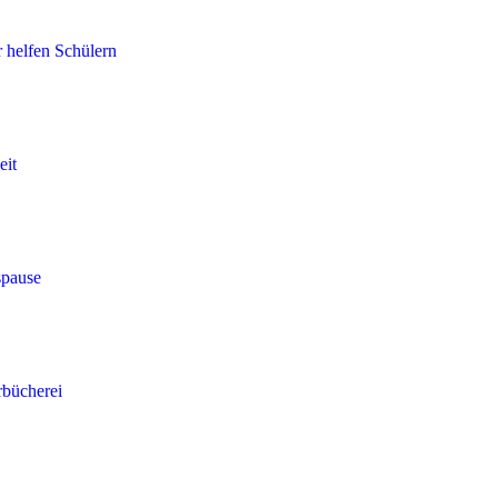
r helfen Schülern
eit
spause
rbücherei