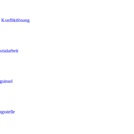
 Konfliktlösung
zialarbeit
gsinsel
gsstelle