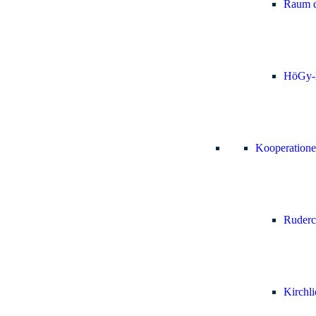
Raum d
HöGy-
Kooperation
Ruderc
Kirchl