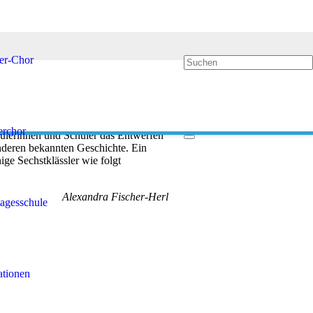
8er-Chor
Schriftarten? Weshalb kann es
rchor
chülerinnen und Schüler das Entwerfen
anderen bekannten Geschichte. Ein
ige Sechstklässler wie folgt
Alexandra Fischer-Herl
agesschule
ationen