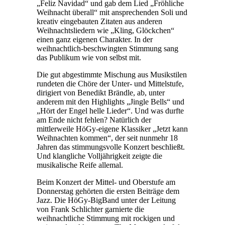
„Feliz Navidad“ und gab dem Lied „Fröhliche
Weihnacht überall“ mit ansprechenden Soli und
kreativ eingebauten Zitaten aus anderen
Weihnachtsliedern wie „Kling, Glöckchen“
einen ganz eigenen Charakter. In der
weihnachtlich-beschwingten Stimmung sang
das Publikum wie von selbst mit.
Die gut abgestimmte Mischung aus Musikstilen
rundeten die Chöre der Unter- und Mittelstufe,
dirigiert von Benedikt Brändle, ab, unter
anderem mit den Highlights „Jingle Bells“ und
„Hört der Engel helle Lieder“. Und was durfte
am Ende nicht fehlen? Natürlich der
mittlerweile HöGy-eigene Klassiker „Jetzt kann
Weihnachten kommen“, der seit nunmehr 18
Jahren das stimmungsvolle Konzert beschließt.
Und klangliche Volljährigkeit zeigte die
musikalische Reife allemal.
Beim Konzert der Mittel- und Oberstufe am
Donnerstag gehörten die ersten Beiträge dem
Jazz. Die HöGy-BigBand unter der Leitung
von Frank Schlichter garnierte die
weihnachtliche Stimmung mit rockigen und