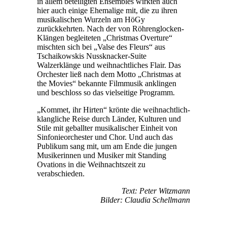
in allem beteiligten Ensembles wirkten auch
hier auch einige Ehemalige mit, die zu ihren
musikalischen Wurzeln am HöGy
zurückkehrten. Nach der von Röhrenglocken-
Klängen begleiteten „Christmas Overture“
mischten sich bei „Valse des Fleurs“ aus
Tschaikowskis Nussknacker-Suite
Walzerklänge und weihnachtliches Flair. Das
Orchester ließ nach dem Motto „Christmas at
the Movies“ bekannte Filmmusik anklingen
und beschloss so das vielseitige Programm.
„Kommet, ihr Hirten“ krönte die weihnachtlich-
klangliche Reise durch Länder, Kulturen und
Stile mit geballter musikalischer Einheit von
Sinfonieorchester und Chor. Und auch das
Publikum sang mit, um am Ende die jungen
Musikerinnen und Musiker mit Standing
Ovations in die Weihnachtszeit zu
verabschieden.
Text: Peter Witzmann
Bilder: Claudia Schellmann