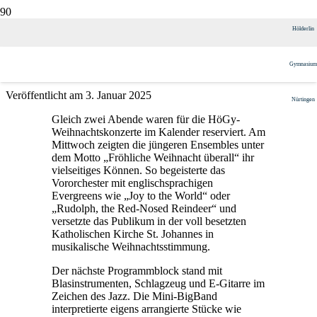
HöGy-Weihnachtskonzerte in St.
Hölderlin
Johannes
Gymnasium
Veröffentlicht am
3. Januar 2025
Nürtingen
Gleich zwei Abende waren für die HöGy-
Weihnachtskonzerte im Kalender reserviert. Am
Mittwoch zeigten die jüngeren Ensembles unter
dem Motto „Fröhliche Weihnacht überall“ ihr
vielseitiges Können. So begeisterte das
Vororchester mit englischsprachigen
Evergreens wie „Joy to the World“ oder
„Rudolph, the Red-Nosed Reindeer“ und
versetzte das Publikum in der voll besetzten
Katholischen Kirche St. Johannes in
musikalische Weihnachtsstimmung.
Der nächste Programmblock stand mit
Blasinstrumenten, Schlagzeug und E-Gitarre im
Zeichen des Jazz. Die Mini-BigBand
interpretierte eigens arrangierte Stücke wie