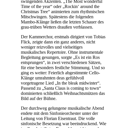
swingenden Akzenten. „The Most wonderful
Time of the year“ oder „Rockin‘ around the
Christmas Tree“ animierten zum rhythmischen
Mitschwingen. Spätestens die folgenden
Mambo-Klänge ließen die letzten Schauer des
grau-trüben Wetters draußen verblassen.
Der Kammerchor, erstmals dirigiert von Tobias
Flick, zeigte dann ein ganz anderes, nicht
weniger reizvolles und vielseitiges
musikalisches Repertoire. Ohne instrumentale
Begleitung gesungen, sorgte „Es ist ein Ros
entsprungen“, in zwei verschiedenen Sätzen,
für eine besonders festliche Stimmung. Und so
ging es weiter: Feierlich abgestimmte Cello-
Klänge umrahmten deas gefühlvoll
vorgetragene Lied „In the bleak midwinter“.
Passend zu „Santa Claus is coming to town“
dominierten schließlich Weihnachtsmützen das
Bild auf der Bühne.
Der durchweg gelungene musikalische Abend
endete mit dem Sinfonieorchester unter der
Leitung von Florian Eisentraut. Die volle
sinfonische Besetzung war beeindruckend. Wie