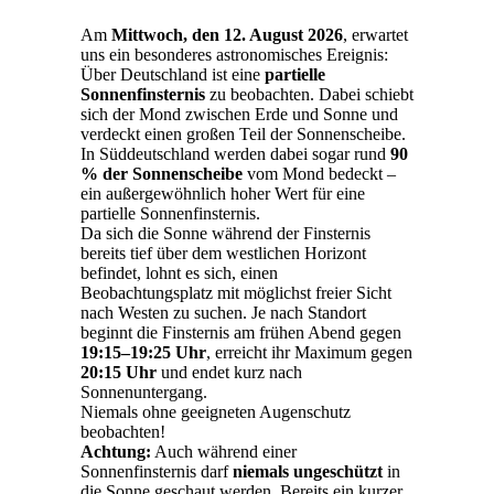
Am
Mittwoch, den 12. August 2026
, erwartet
uns ein besonderes astronomisches Ereignis:
Über Deutschland ist eine
partielle
Sonnenfinsternis
zu beobachten. Dabei schiebt
sich der Mond zwischen Erde und Sonne und
verdeckt einen großen Teil der Sonnenscheibe.
In Süddeutschland werden dabei sogar rund
90
% der Sonnenscheibe
vom Mond bedeckt –
ein außergewöhnlich hoher Wert für eine
partielle Sonnenfinsternis.
Da sich die Sonne während der Finsternis
bereits tief über dem westlichen Horizont
befindet, lohnt es sich, einen
Beobachtungsplatz mit möglichst freier Sicht
nach Westen zu suchen. Je nach Standort
beginnt die Finsternis am frühen Abend gegen
19:15–19:25 Uhr
, erreicht ihr Maximum gegen
20:15 Uhr
und endet kurz nach
Sonnenuntergang.
Niemals ohne geeigneten Augenschutz
beobachten!
Achtung:
Auch während einer
Sonnenfinsternis darf
niemals ungeschützt
in
die Sonne geschaut werden. Bereits ein kurzer