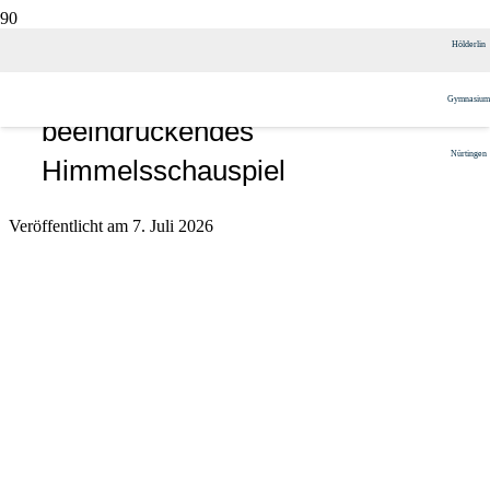
Partielle Sonnenfinsternis am 12.
Hölderlin
August 2026 – Ein
Gymnasium
beeindruckendes
Nürtingen
Himmelsschauspiel
Veröffentlicht am
7. Juli 2026