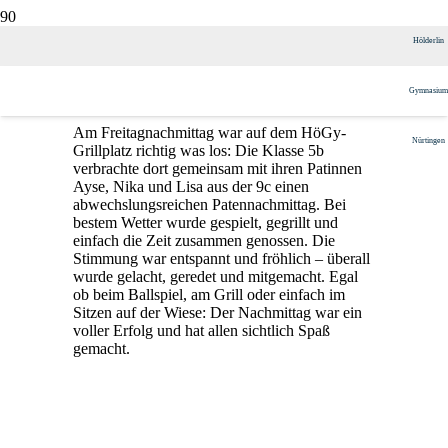
Paten-Nachmittag
Hölderlin
Gymnasium
Veröffentlicht am
13. Juli 2025
Am Freitagnachmittag war auf dem HöGy-
Nürtingen
Grillplatz richtig was los: Die Klasse 5b
verbrachte dort gemeinsam mit ihren Patinnen
Ayse, Nika und Lisa aus der 9c einen
abwechslungsreichen Patennachmittag. Bei
bestem Wetter wurde gespielt, gegrillt und
einfach die Zeit zusammen genossen. Die
Stimmung war entspannt und fröhlich – überall
wurde gelacht, geredet und mitgemacht. Egal
ob beim Ballspiel, am Grill oder einfach im
Sitzen auf der Wiese: Der Nachmittag war ein
voller Erfolg und hat allen sichtlich Spaß
gemacht.