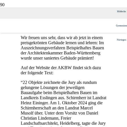
Saniertes HöGy ausgezeichnet
Hölderlin
Gymnasium
Veröffentlicht am
14. November 2024
Wir freuen uns sehr, dass wir ab jetzt in einem
Nürtingen
preisgekrönten Gebäude lernen und lehren: Im
Auszeichnungsverfahren Beispielhaftes Bauen
der Architektenkammer Baden-Württemberg
wurde unser saniertes Gebäude prämiert!
Auf der Website der AKBW findet sich dazu
der folgende Text:
“22 Objekte zeichnete die Jury als rundum
gelungene Lösungen der jeweiligen
Bauaufgabe beim Beispielhaften Bauen im
Landkreis Esslingen aus. Schirmherr ist Landrat
Heinz Eininger. Am 1. Oktober 2024 ging die
Schirmherrschaft an den Landrat Marcel
Musolf über. Unter dem Vorsitz von Daniel
Christian Lindemann, Freier
Landschaftsarchitekt, Heidelberg, tagte die Jury