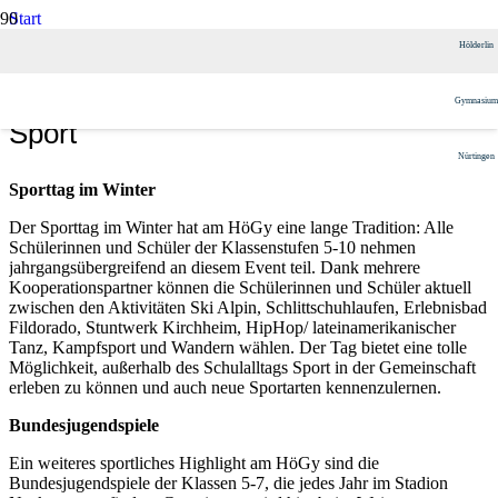
Start
Schulangebote
Hölderlin
Mehr als Unterricht
Sport
Gymnasium
Sport
Nürtingen
Sporttag im Winter
Der Sporttag im Winter hat am HöGy eine lange Tradition: Alle
Schülerinnen und Schüler der Klassenstufen 5-10 nehmen
jahrgangsübergreifend an diesem Event teil. Dank mehrere
Kooperationspartner können die Schülerinnen und Schüler aktuell
zwischen den Aktivitäten Ski Alpin, Schlittschuhlaufen, Erlebnisbad
Fildorado, Stuntwerk Kirchheim, HipHop/ lateinamerikanischer
Tanz, Kampfsport und Wandern wählen. Der Tag bietet eine tolle
Möglichkeit, außerhalb des Schulalltags Sport in der Gemeinschaft
erleben zu können und auch neue Sportarten kennenzulernen.
Bundesjugendspiele
Ein weiteres sportliches Highlight am HöGy sind die
Bundesjugendspiele der Klassen 5-7, die jedes Jahr im Stadion