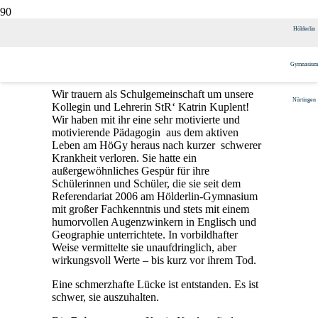
Wir trauern um Katrin Kuplent
Hölderlin
Gymnasium
Veröffentlicht am
2. Dezember 2024
Wir trauern als Schulgemeinschaft um unsere
Nürtingen
Kollegin und Lehrerin StR‘ Katrin Kuplent!
Wir haben mit ihr eine sehr motivierte und
motivierende Pädagogin aus dem aktiven
Leben am HöGy heraus nach kurzer schwerer
Krankheit verloren. Sie hatte ein
außergewöhnliches Gespür für ihre
Schülerinnen und Schüler, die sie seit dem
Referendariat 2006 am Hölderlin-Gymnasium
mit großer Fachkenntnis und stets mit einem
humorvollen Augenzwinkern in Englisch und
Geographie unterrichtete. In vorbildhafter
Weise vermittelte sie unaufdringlich, aber
wirkungsvoll Werte – bis kurz vor ihrem Tod.
Eine schmerzhafte Lücke ist entstanden. Es ist
schwer, sie auszuhalten.