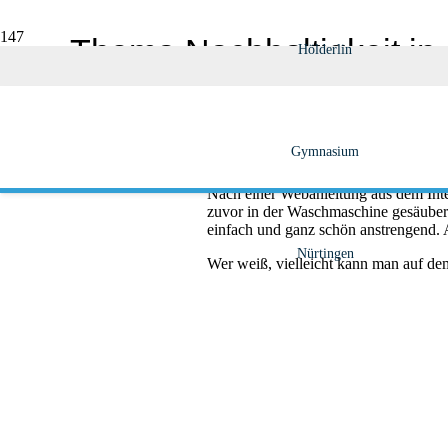
Thema Nachhaltigkeit in 
Hölderlin
Veröffentlicht am
18. September 2019
Aus Sicherheitsgründen müssen die Kle
Gymnasium
aussehen?
Nach einer Webanleitung aus dem Inter
zuvor in der Waschmaschine gesäubert 
einfach und ganz schön anstrengend. A
Nürtingen
Wer weiß, vielleicht kann man auf de