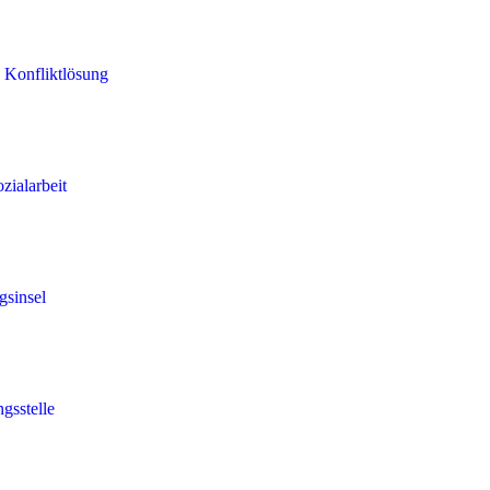
 Konfliktlösung
zialarbeit
gsinsel
gsstelle