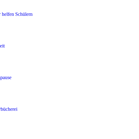
r helfen Schülern
eit
spause
rbücherei