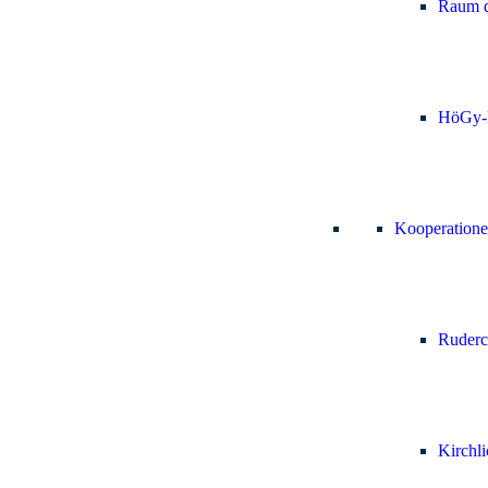
Raum d
HöGy-
Kooperation
Ruderc
Kirchl