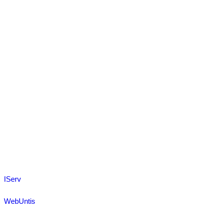
IServ
WebUntis