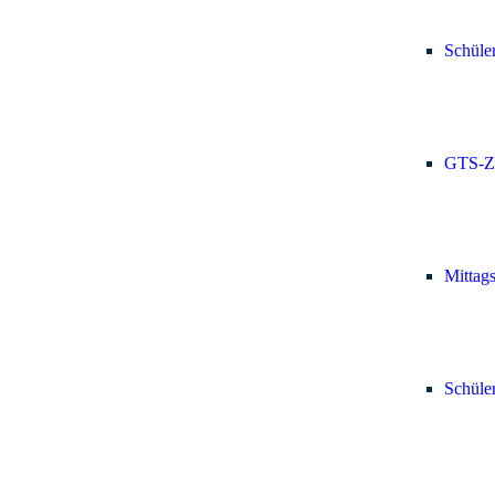
Schüle
GTS-Z
Mittag
Schüle