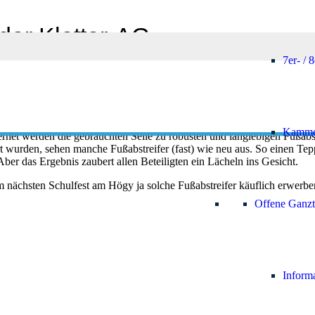
der Kletter-AG
7er- / 
tterseile in regelmäßigen Abständen ersetzt werden. Doch wohin mit de
Kamme
net werden die gebrauchten Seile zu robusten und langlebigen Fußabstr
wurden, sehen manche Fußabstreifer (fast) wie neu aus. So einen Teppi
ber das Ergebnis zaubert allen Beteiligten ein Lächeln ins Gesicht.
m nächsten Schulfest am Högy ja solche Fußabstreifer käuflich erwerb
Offene Ganzt
Inform