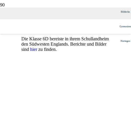
Blog zum England-Schullandheim
Hölderlin
Gymnasium
Veröffentlicht am
6. Juni 2025
Die Klasse 6D bereiste in ihrem Schullandheim
Nürtingen
den Südwesten Englands. Berichte und Bilder
sind
hier
zu finden.