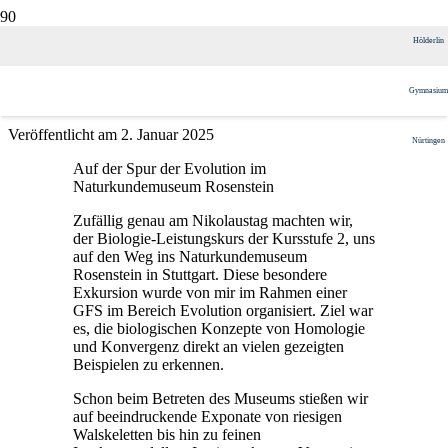
Andere fliegen, wir (be-)greifen
Hölderlin
damit!
Gymnasium
Veröffentlicht am
2. Januar 2025
Nürtingen
Auf der Spur der Evolution im
Naturkundemuseum Rosenstein
Zufällig genau am Nikolaustag machten wir,
der Biologie-Leistungskurs der Kursstufe 2, uns
auf den Weg ins Naturkundemuseum
Rosenstein in Stuttgart. Diese besondere
Exkursion wurde von mir im Rahmen einer
GFS im Bereich Evolution organisiert. Ziel war
es, die biologischen Konzepte von Homologie
und Konvergenz direkt an vielen gezeigten
Beispielen zu erkennen.
Schon beim Betreten des Museums stießen wir
auf beeindruckende Exponate von riesigen
Walskeletten bis hin zu feinen