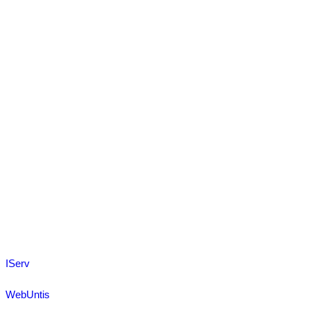
IServ
WebUntis