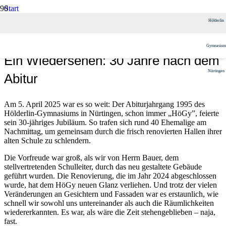
Start
Schulgemeinschaft
Hölderlin
Alumni
Ein Wiedersehen: 30 Jahre nach dem Abitur
Gymnasium
Ein Wiedersehen: 30 Jahre nach dem
Nürtingen
Abitur
Am 5. April 2025 war es so weit: Der Abiturjahrgang 1995 des
Hölderlin-Gymnasiums in Nürtingen, schon immer „HöGy”, feierte
sein 30-jähriges Jubiläum. So trafen sich rund 40 Ehemalige am
Nachmittag, um gemeinsam durch die frisch renovierten Hallen ihrer
alten Schule zu schlendern.
Die Vorfreude war groß, als wir von Herrn Bauer, dem
stellvertretenden Schulleiter, durch das neu gestaltete Gebäude
geführt wurden. Die Renovierung, die im Jahr 2024 abgeschlossen
wurde, hat dem HöGy neuen Glanz verliehen. Und trotz der vielen
Veränderungen an Gesichtern und Fassaden war es erstaunlich, wie
schnell wir sowohl uns untereinander als auch die Räumlichkeiten
wiedererkannten. Es war, als wäre die Zeit stehengeblieben – naja,
fast.