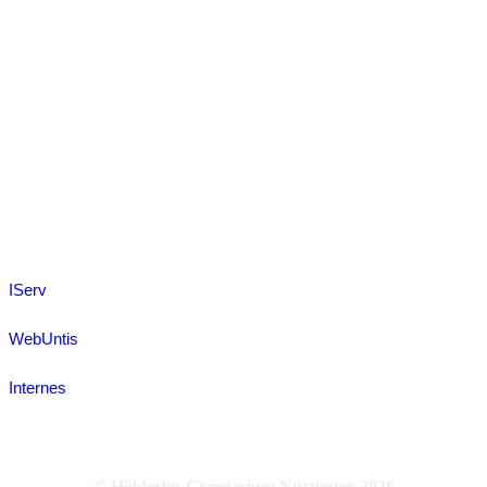
IServ
WebUntis
Internes
© Hölderlin-Gymnasium Nürtingen
2026